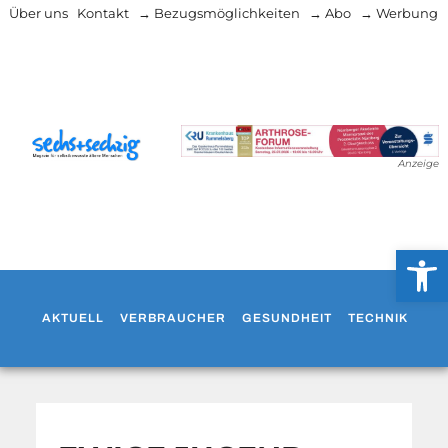
Über uns
Kontakt
→ Bezugsmöglichkeiten
→ Abo
→ Werbung
Anzeige
Werkzeug
AKTUELL
VERBRAUCHER
GESUNDHEIT
TECHNIK
WO