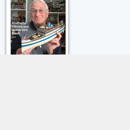
NEUESTE KOMMENTARE:
Rose Göttmann
zu
Das war schick: der Knicks
Andreas Dautermann
zu
Neue Betrugsmasche am
Smartphone
Klaus Peter Dorschu
zu
Neue Betrugsmasche am
Smartphone
Roland Jose
zu
Vorsicht: Betrugsanrufe aus Österreich
Trautwein
zu
Neue Betrugsmasche am Smartphone