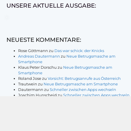
UNSERE AKTUELLE AUSGABE:
NEUESTE KOMMENTARE:
Rose Göttmann
zu
Das war schick: der Knicks
Andreas Dautermann
zu
Neue Betrugsmasche am
Smartphone
Klaus Peter Dorschu
zu
Neue Betrugsmasche am
Smartphone
Roland Jose
zu
Vorsicht: Betrugsanrufe aus Österreich
Trautwein
zu
Neue Betrugsmasche am Smartphone
Dautermann
zu
Schneller zwischen Apps wechseln
Joachim Hunscheid
zu
Schneller zwischen Apps wechseln
© 2009 – 2026 Magazin sechs+sechzig e. V.
Webdesign: Agentur Instant On