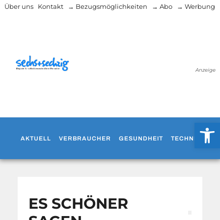
Über uns
Kontakt
→ Bezugsmöglichkeiten
→ Abo
→ Werbung
Anzeige
Werkzeug
AKTUELL
VERBRAUCHER
GESUNDHEIT
TECHNIK
WO
ES SCHÖNER