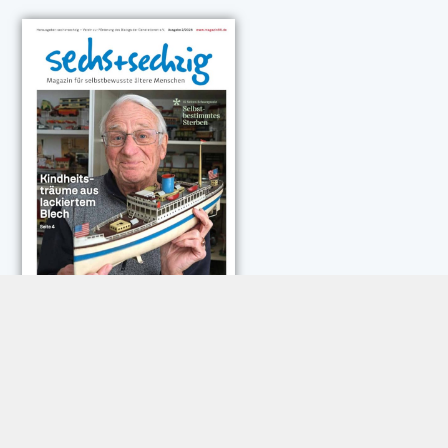
NEUESTE KOMMENTARE:
Rose Göttmann
zu
Das war schick: der Knicks
Andreas Dautermann
zu
Neue Betrugsmasche am