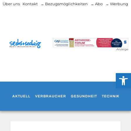
Über uns
Kontakt
→ Bezugsmöglichkeiten
→ Abo
→ Werbung
Anzeige
Werkzeug
AKTUELL
VERBRAUCHER
GESUNDHEIT
TECHNIK
WO