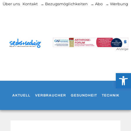
Über uns
Kontakt
→ Bezugsmöglichkeiten
→ Abo
→ Werbung
Anzeige
Werkzeug
AKTUELL
VERBRAUCHER
GESUNDHEIT
TECHNIK
WO