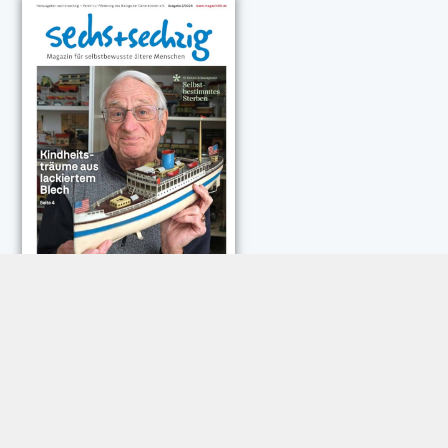
NEUESTE KOMMENTARE:
Rose Göttmann
zu
Das war schick: der Knicks
Andreas Dautermann
zu
Neue Betrugsmasche am
Smartphone