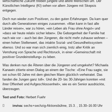
wirtschaftliche Zukunft treiben jüngere und ältere Menschen um. Der
Künstlichen Intelligenz (KI) sehen vor allem Jüngere mit Skepsis
entgegen.
Doch nun wieder zum Positiven, zu den guten Erfahrungen. Da kam quer
durch alle Generationen einiges zusammen.
»
Man kann in fast alle
Länder reisen
«
, war zu h
ö
ren,
»
ein Leben als Frau ohne Angst
«
und
»
dass wir heute relativ sicher leben
«
. Die Geborgenheit der Familie hat
nach wie vor – auch bei den Jüngeren, die nicht mehr zuhause wohnen –
einen hohen Stellenwert, das intakte Sozial- und Gesundheitssystem
ebenso. Und so war man sich ziemlich einig, trotz aller Kritik an
Verrohung von Sprache und Rechtsruck, in einer
»
Gemeinschaft mit
positiver Grundeinstellung
«
zu leben.
Was denken nun die
Ä
lteren über die Jüngeren und umgekehrt? Michaela
Kanawin zitierte einen Dialog an einem der Tische:
»
Eine Frau sagte, sie
sei schon 60 Jahre mit dem gleichen Mann glücklich verheiratet. Das
fanden die Jungen ganz toll
«
. Und die 20- bis 30-Jährigen konnten
»
mit
ihrer Offenheit und Aufgeschlossenheit
«
, wie es ein Senior ausdrückte,
überzeugen.
Text und Foto:
Herbert Fuehr

inviva:
sechs+sechzig-Aktionsbühne, 15.3. , 15.30–16.00 Uhr