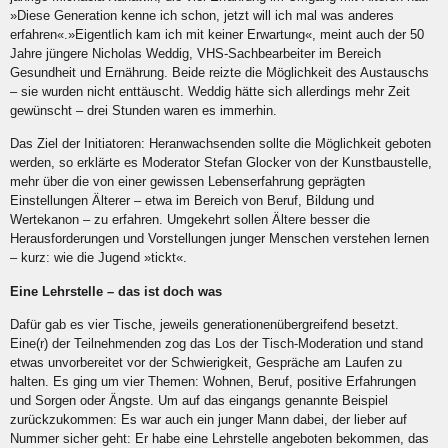
»
Diese Generation kenne ich schon, jetzt will ich mal was anderes
erfahren
«
.
»
Eigentlich kam ich mit keiner Erwartung
«
, meint auch der 50
Jahre jüngere Nicholas Weddig, VHS-Sachbearbeiter im Bereich
Gesundheit und Ernährung. Beide reizte die M
ö
glichkeit des Austauschs
– sie wurden nicht enttäuscht. Weddig hätte sich allerdings mehr Zeit
gewünscht – drei Stunden waren es immerhin.
Das Ziel der Initiatoren: Heranwachsenden sollte die M
ö
glichkeit geboten
werden, so erklärte es Moderator Stefan Glocker von der Kunstbaustelle,
mehr über die von einer gewissen Lebenserfahrung geprägten
Einstellungen
Ä
lterer – etwa im Bereich von Beruf, Bildung und
Wertekanon – zu erfahren. Umgekehrt sollen
Ä
ltere besser die
Herausforderungen und Vorstellungen junger Menschen verstehen lernen
– kurz: wie die Jugend
»
tickt
«
.
Eine Lehrstelle – das ist doch was
Dafür gab es vier Tische, jeweils generationenübergreifend besetzt.
Eine(r) der Teilnehmenden zog das Los der Tisch-Moderation und stand
etwas unvorbereitet vor der Schwierigkeit, Gespräche am Laufen zu
halten. Es ging um vier Themen: Wohnen, Beruf, positive Erfahrungen
und Sorgen oder
Ä
ngste. Um auf das eingangs genannte Beispiel
zurückzukommen: Es war auch ein junger Mann dabei, der lieber auf
Nummer sicher geht: Er habe eine Lehrstelle angeboten bekommen, das