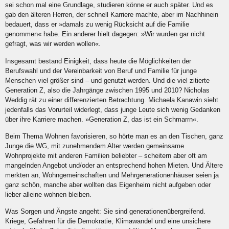
sei schon mal eine Grundlage, studieren k
ö
nne er auch später. Und es
gab den älteren Herren, der schnell Karriere machte, aber im Nachhinein
bedauert, dass er
»
damals zu wenig Rücksicht auf die Familie
genommen
«
habe. Ein anderer hielt dagegen:
»
Wir wurden gar nicht
gefragt, was wir werden wollen
«
.
Insgesamt bestand Einigkeit, dass heute die M
ö
glichkeiten der
Berufswahl und der Vereinbarkeit von Beruf und Familie für junge
Menschen viel größer sind – und genutzt werden. Und die viel zitierte
Generation Z, also die Jahrgänge zwischen 1995 und 2010? Nicholas
Weddig rät zu einer differenzierten Betrachtung. Michaela Kanawin sieht
jedenfalls das Vorurteil widerlegt, dass junge Leute sich wenig Gedanken
über ihre Karriere machen.
»
Generation Z, das ist ein Schmarrn
«
.
Beim Thema Wohnen favorisieren, so h
ö
rte man es an den Tischen, ganz
Junge die WG, mit zunehmendem Alter werden gemeinsame
Wohnprojekte mit anderen Familien beliebter – scheitern aber oft am
mangelnden Angebot und/oder an entsprechend hohen Mieten. Und
Ä
ltere
merkten an, Wohngemeinschaften und Mehrgenerationenhäuser seien ja
ganz sch
ö
n, manche aber wollten das Eigenheim nicht aufgeben oder
lieber alleine wohnen bleiben.
Was Sorgen und
Ä
ngste angeht: Sie sind generationenübergreifend.
Kriege, Gefahren für die Demokratie, Klimawandel und eine unsichere