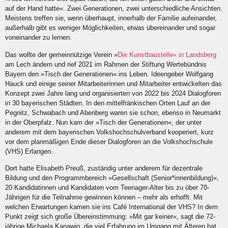
auf der Hand hatte
«
. Zwei Generationen, zwei unterschiedliche Ansichten.
Meistens treffen sie, wenn überhaupt, innerhalb der Familie aufeinander,
außerhalb gibt es weniger M
ö
glichkeiten, etwas übereinander und sogar
voneinander zu lernen.
Das wollte der gemeinnützige Verein
»
Die Kunstbaustelle
«
in Landsberg
am Lech ändern und rief 2021 im Rahmen der Stiftung Wertebündnis
Bayern den
»
Tisch der Generationen
«
ins Leben. Ideengeber Wolfgang
Hauck und einige seiner Mitarbeiterinnen und Mitarbeiter entwickelten das
Konzept zwei Jahre lang und organisierten von 2022 bis 2024 Dialogforen
in 30 bayerischen Städten. In den mittelfränkischen Orten Lauf an der
Pegnitz, Schwabach und Abenberg waren sie schon, ebenso in Neumarkt
in der Oberpfalz. Nun kam der
»
Tisch der Generationen
«
, der unter
anderem mit dem bayerischen Volkshochschulverband kooperiert, kurz
vor dem planmäßigen Ende dieser Dialogforen an die Volkshochschule
(VHS) Erlangen.
Dort hatte Elisabeth Preuß, zuständig unter anderem für dezentrale
Bildung und den Programmbereich
»
Gesellschaft (Senior*innenbildung)
«
,
20 Kandidatinnen und Kandidaten vom Teenager-Alter bis zu über 70-
Jährigen für die Teilnahme gewinnen k
ö
nnen
– mehr als erhofft. Mit
welchen Erwartungen kamen sie ins Caf
é
International der VHS? In dem
Punkt zeigt sich große Übereinstimmung:
»
Mit gar keiner
«
, sagt die 72-
jährige Michaela Kanawin, die viel Erfahrung im Umgang mit
Ä
lteren hat.