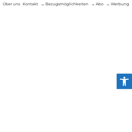
Über uns
Kontakt
→ Bezugsmöglichkeiten
→ Abo
→ Werbung
Werkzeug