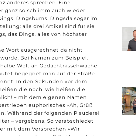
nz anderes sprechen. Eine
ber ganz so schlimm auch wieder
e Dings, Dingsbums, Dingsda sogar im
lung: alle drei Artikel sind für sie
gs, das Dings, alles von höchster
che Wort ausgerechnet da nicht
 würde. Bei Namen zum Beispiel.
e halbe Welt an Gedächtnisschwäche.
mutet begegnet man auf der Straße
kennt. In den Sekunden vor dem
heißen die noch, wie heißen die
nlich! – mit dem eigenen Namen
übertrieben euphorisches »Ah, Grüß
pen. Während der folgenden Plauderei
iter – vergebens. So verabschiedet
er mit dem Versprechen »Wir