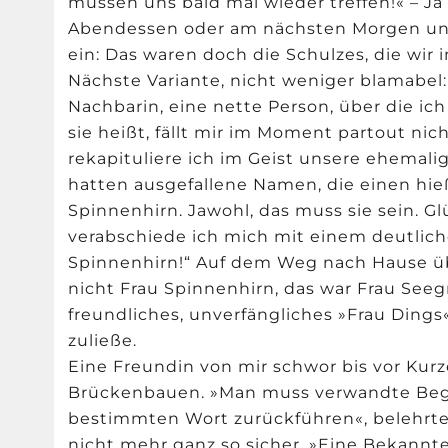
müssen uns bald mal wieder treffen!« – J
Abendessen oder am nächsten Morgen unte
ein: Das waren doch die Schulzes, die wir
Nächste Variante, nicht weniger blamabel
Nachbarin, eine nette Person, über die ic
sie heißt, fällt mir im Moment partout nic
rekapituliere ich im Geist unsere ehemal
hatten ausgefallene Namen, die einen hi
Spinnenhirn. Jawohl, das muss sie sein. G
verabschiede ich mich mit einem deutlic
Spinnenhirn!“ Auf dem Weg nach Hause üb
nicht Frau Spinnenhirn, das war Frau Seeg
freundliches, unverfängliches »Frau Dings
zuließe.
Eine Freundin von mir schwor bis vor Kur
Brückenbauen. »Man muss verwandte Begri
bestimmten Wort zurückführen«, belehrte s
nicht mehr ganz so sicher. »Eine Bekannte 