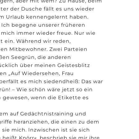
a gern, aber mit wem? Zu Hause, beim
r der Dusche fällt es uns wieder
 im Urlaub kennengelernt haben.
: Ich begegne unserer früheren
h mich immer wieder freue. Nur wie
ht ein. Während wir reden,
igen Mitbewohner. Zwei Parteien
eßen Seegrün, die anderen
lücklich über meinen Geistesblitz
hen „Auf Wiedersehen, Frau
erfällt es mich siedendheiß: Das war
rün! – Wie schön wäre jetzt so ein
« gewesen, wenn die Etikette es
zem auf Gedächtnistraining und
ffe heranziehen, die einen zu dem
ie mich. Inzwischen ist sie sich
heißt Knörr«, beschrieb sie mir ihre