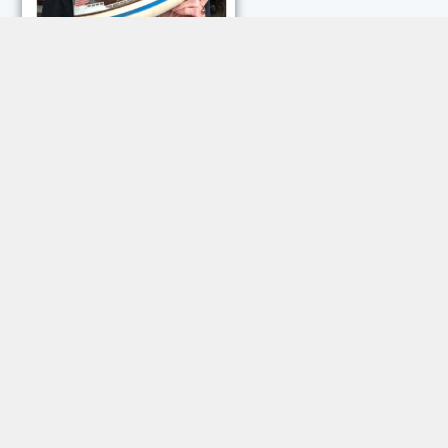
NEUESTE KOMMENTARE:
Rose Göttmann
zu
Das war schick: der Knicks
Andreas Dautermann
zu
Neue Betrugsmasche am
Smartphone
Klaus Peter Dorschu
zu
Neue Betrugsmasche am
Smartphone
Roland Jose
zu
Vorsicht: Betrugsanrufe aus Österreich
Trautwein
zu
Neue Betrugsmasche am Smartphone
Dautermann
zu
Schneller zwischen Apps wechseln
Joachim Hunscheid
zu
Schneller zwischen Apps wechseln
© 2009 – 2026 Magazin sechs+sechzig e. V.