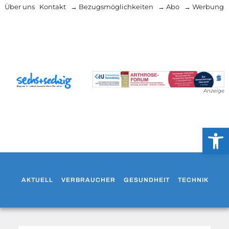
Über uns
Kontakt
→ Bezugsmöglichkeiten
→ Abo
→ Werbung
Anzeige
Werkzeug
AKTUELL
VERBRAUCHER
GESUNDHEIT
TECHNIK
WO