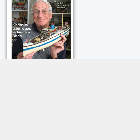
NEUESTE KOMMENTARE:
Rose Göttmann
zu
Das war schick: der Knicks
Andreas Dautermann
zu
Neue Betrugsmasche am
Smartphone
Klaus Peter Dorschu
zu
Neue Betrugsmasche am
Smartphone
Roland Jose
zu
Vorsicht: Betrugsanrufe aus Österreich
Trautwein
zu
Neue Betrugsmasche am Smartphone