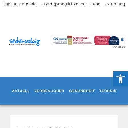
Über uns
Kontakt
→ Bezugsmöglichkeiten
→ Abo
→ Werbung
Anzeige
Werkzeug
AKTUELL
VERBRAUCHER
GESUNDHEIT
TECHNIK
WO