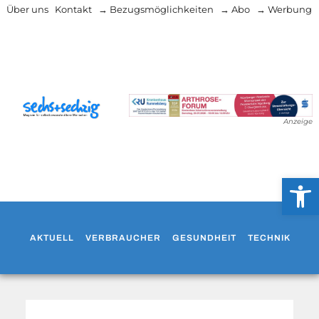
Über uns
Kontakt
→ Bezugsmöglichkeiten
→ Abo
→ Werbung
Anzeige
Werkzeug
AKTUELL
VERBRAUCHER
GESUNDHEIT
TECHNIK
WO