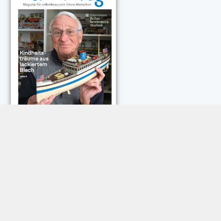
NEUESTE KOMMENTARE:
Rose Göttmann
zu
Das war schick: der Knicks
Andreas Dautermann
zu
Neue Betrugsmasche am
Smartphone
Klaus Peter Dorschu
zu
Neue Betrugsmasche am
Smartphone
Roland Jose
zu
Vorsicht: Betrugsanrufe aus Österreich