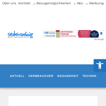
Über uns
Kontakt
→ Bezugsmöglichkeiten
→ Abo
→ Werbung
Anzeige
Werkzeug
AKTUELL
VERBRAUCHER
GESUNDHEIT
TECHNIK
WO