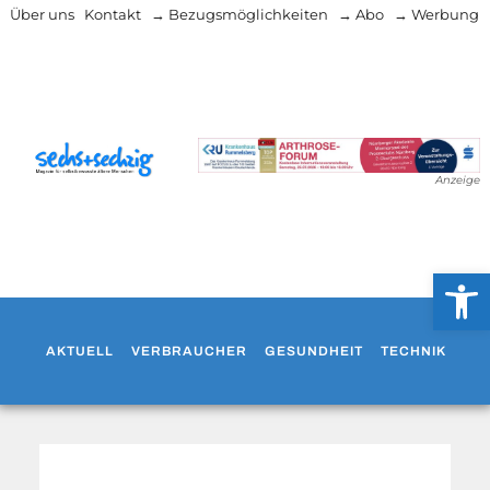
Über uns
Kontakt
→ Bezugsmöglichkeiten
→ Abo
→ Werbung
Anzeige
Werkzeug
AKTUELL
VERBRAUCHER
GESUNDHEIT
TECHNIK
WO