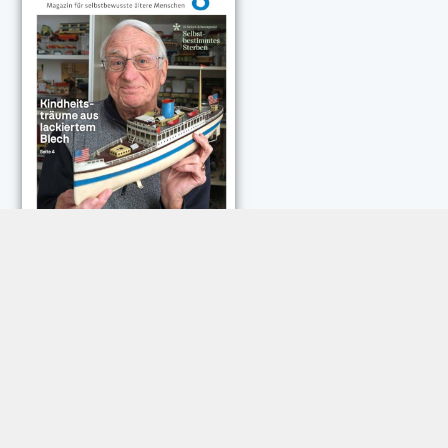
NEUESTE KOMMENTARE:
Rose Göttmann
zu
Das war schick: der Knicks
Andreas Dautermann
zu
Neue Betrugsmasche am
Smartphone
Klaus Peter Dorschu
zu
Neue Betrugsmasche am
Smartphone
Roland Jose
zu
Vorsicht: Betrugsanrufe aus Österreich