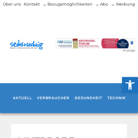
Über uns
Kontakt
→ Bezugsmöglichkeiten
→ Abo
→ Werbung
Anzeige
Werkzeug
AKTUELL
VERBRAUCHER
GESUNDHEIT
TECHNIK
WO