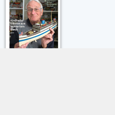
NEUESTE KOMMENTARE:
Rose Göttmann
zu
Das war schick: der Knicks
Andreas Dautermann
zu
Neue Betrugsmasche am
Smartphone
Klaus Peter Dorschu
zu
Neue Betrugsmasche am
Smartphone
Roland Jose
zu
Vorsicht: Betrugsanrufe aus Österreich
Trautwein
zu
Neue Betrugsmasche am Smartphone