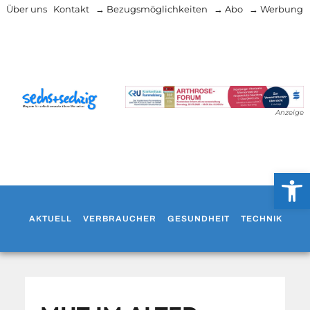
Über uns
Kontakt
→ Bezugsmöglichkeiten
→ Abo
→ Werbung
Anzeige
Werkzeug
AKTUELL
VERBRAUCHER
GESUNDHEIT
TECHNIK
WO