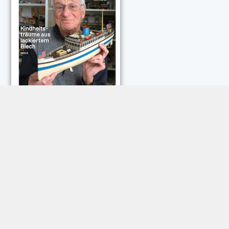
NEUESTE KOMMENTARE:
Rose Göttmann
zu
Das war schick: der Knicks
Andreas Dautermann
zu
Neue Betrugsmasche am
Smartphone
Klaus Peter Dorschu
zu
Neue Betrugsmasche am
Smartphone
Roland Jose
zu
Vorsicht: Betrugsanrufe aus Österreich
Trautwein
zu
Neue Betrugsmasche am Smartphone
Dautermann
zu
Schneller zwischen Apps wechseln
Joachim Hunscheid
zu
Schneller zwischen Apps wechseln