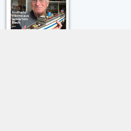
NEUESTE KOMMENTARE:
Rose Göttmann
zu
Das war schick: der Knicks
Andreas Dautermann
zu
Neue Betrugsmasche am
Smartphone
Klaus Peter Dorschu
zu
Neue Betrugsmasche am
Smartphone
Roland Jose
zu
Vorsicht: Betrugsanrufe aus Österreich
Trautwein
zu
Neue Betrugsmasche am Smartphone
Dautermann
zu
Schneller zwischen Apps wechseln
Joachim Hunscheid
zu
Schneller zwischen Apps wechseln