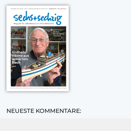
NEUESTE KOMMENTARE:
Rose Göttmann
zu
Das war schick: der Knicks
Andreas Dautermann
zu
Neue Betrugsmasche am