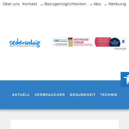
Über uns
Kontakt
→ Bezugsmöglichkeiten
→ Abo
→ Werbung
Anzeige
Werk
AKTUELL
VERBRAUCHER
GESUNDHEIT
TECHNIK
WO