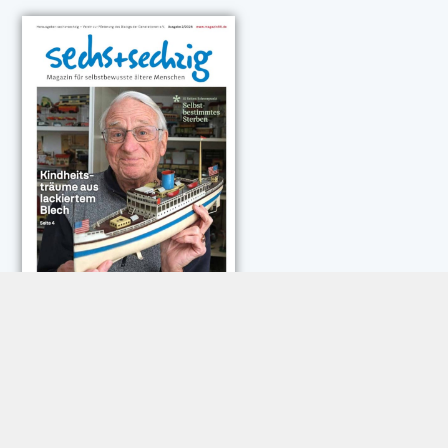
NEUESTE KOMMENTARE:
Rose Göttmann
zu
Das war schick: der Knicks
Andreas Dautermann
zu
Neue Betrugsmasche am