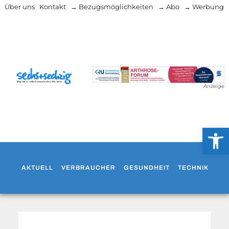
Über uns
Kontakt
→ Bezugsmöglichkeiten
→ Abo
→ Werbung
Anzeige
Werkzeug
AKTUELL
VERBRAUCHER
GESUNDHEIT
TECHNIK
WO