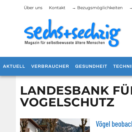
Über uns
Kontakt
→ Bezugsmöglichkeiten
→
AKTUELL
VERBRAUCHER
GESUNDHEIT
TECHNI
LANDESBANK FÜ
VOGELSCHUTZ
Vögel beobac