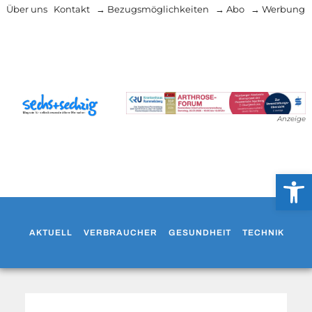
Über uns
Kontakt
→ Bezugsmöglichkeiten
→ Abo
→ Werbung
Anzeige
Werkzeug
AKTUELL
VERBRAUCHER
GESUNDHEIT
TECHNIK
WO