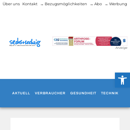
Über uns
Kontakt
→ Bezugsmöglichkeiten
→ Abo
→ Werbung
Anzeige
Werkzeug
AKTUELL
VERBRAUCHER
GESUNDHEIT
TECHNIK
WO