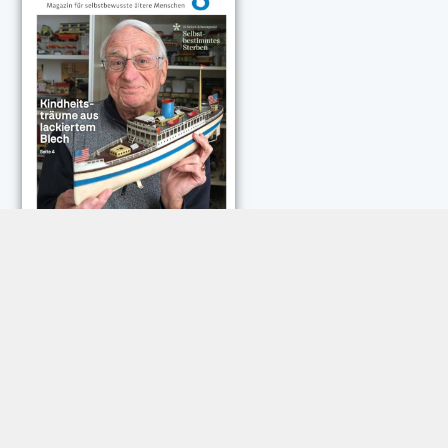
NEUESTE KOMMENTARE:
Rose Göttmann
zu
Das war schick: der Knicks
Andreas Dautermann
zu
Neue Betrugsmasche am
Smartphone
Klaus Peter Dorschu
zu
Neue Betrugsmasche am
Smartphone
Roland Jose
zu
Vorsicht: Betrugsanrufe aus Österreich