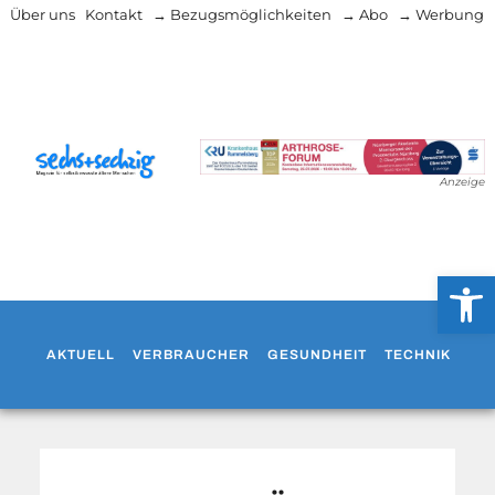
Über uns
Kontakt
→ Bezugsmöglichkeiten
→ Abo
→ Werbung
Anzeige
Werkzeug
AKTUELL
VERBRAUCHER
GESUNDHEIT
TECHNIK
WO