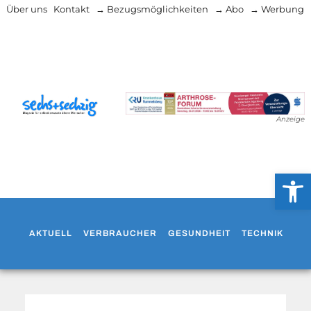
Über uns
Kontakt
→ Bezugsmöglichkeiten
→ Abo
→ Werbung
Anzeige
Werkzeug
AKTUELL
VERBRAUCHER
GESUNDHEIT
TECHNIK
WO