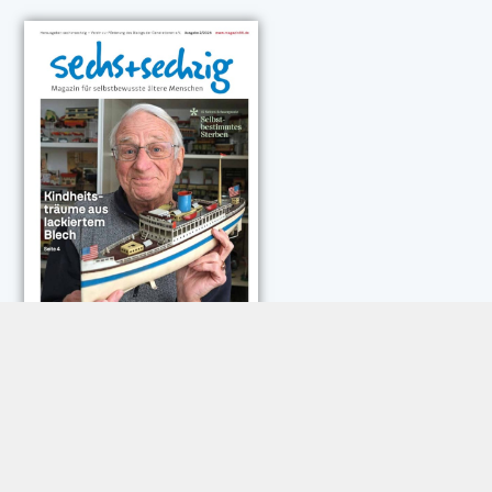
NEUESTE KOMMENTARE:
Rose Göttmann
zu
Das war schick: der Knicks
Andreas Dautermann
zu
Neue Betrugsmasche am