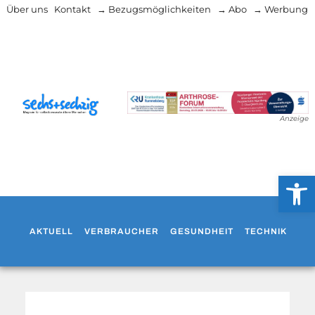
Über uns
Kontakt
→ Bezugsmöglichkeiten
→ Abo
→ Werbung
Anzeige
Werkzeug
AKTUELL
VERBRAUCHER
GESUNDHEIT
TECHNIK
WO