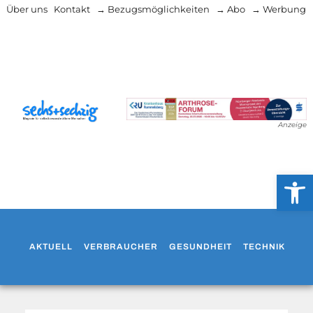
Über uns
Kontakt
→ Bezugsmöglichkeiten
→ Abo
→ Werbung
Anzeige
Werkzeug
AKTUELL
VERBRAUCHER
GESUNDHEIT
TECHNIK
WO