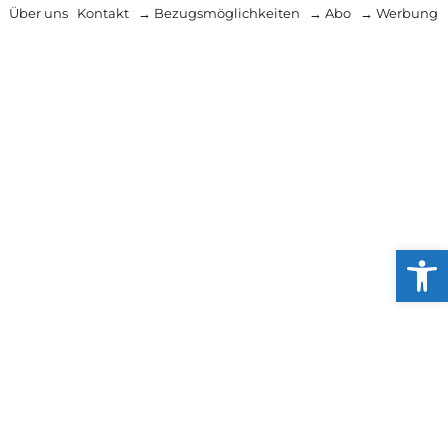
Über uns
Kontakt
→ Bezugsmöglichkeiten
→ Abo
→ Werbung
Werkzeug