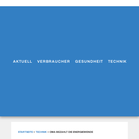
AKTUELL
VERBRAUCHER
GESUNDHEIT
TECHNIK
WO
STARTSEITE
»
TECHNIK
»
OMA BEZAHLT DIE ENERGIEWENDE