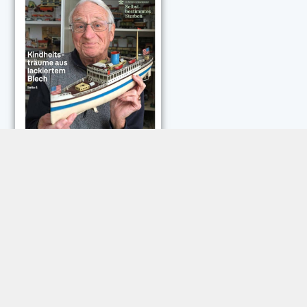
NEUESTE KOMMENTARE:
Rose Göttmann
zu
Das war schick: der Knicks
Andreas Dautermann
zu
Neue Betrugsmasche am
Smartphone
Klaus Peter Dorschu
zu
Neue Betrugsmasche am
Smartphone
Roland Jose
zu
Vorsicht: Betrugsanrufe aus Österreich
Trautwein
zu
Neue Betrugsmasche am Smartphone