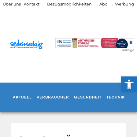
Über uns
Kontakt
→ Bezugsmöglichkeiten
→ Abo
→ Werbung
Anzeige
Werkzeug
AKTUELL
VERBRAUCHER
GESUNDHEIT
TECHNIK
WO