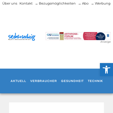
Über uns
Kontakt
→ Bezugsmöglichkeiten
→ Abo
→ Werbung
Anzeige
Werkzeug
AKTUELL
VERBRAUCHER
GESUNDHEIT
TECHNIK
WO