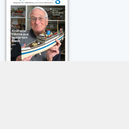
NEUESTE KOMMENTARE:
Rose Göttmann
zu
Das war schick: der Knicks
Andreas Dautermann
zu
Neue Betrugsmasche am
Smartphone
Klaus Peter Dorschu
zu
Neue Betrugsmasche am
Smartphone
Roland Jose
zu
Vorsicht: Betrugsanrufe aus Österreich