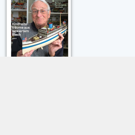
NEUESTE KOMMENTARE:
Rose Göttmann
zu
Das war schick: der Knicks
Andreas Dautermann
zu
Neue Betrugsmasche am
Smartphone
Klaus Peter Dorschu
zu
Neue Betrugsmasche am
Smartphone
Roland Jose
zu
Vorsicht: Betrugsanrufe aus Österreich
Trautwein
zu
Neue Betrugsmasche am Smartphone