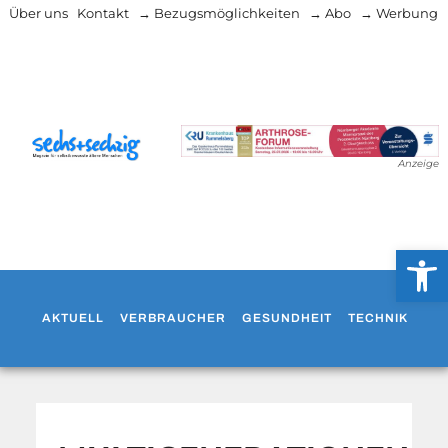
Über uns
Kontakt
→ Bezugsmöglichkeiten
→ Abo
→ Werbung
Anzeige
Werkzeug
AKTUELL
VERBRAUCHER
GESUNDHEIT
TECHNIK
WO