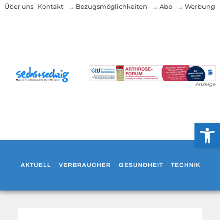
Über uns
Kontakt
→ Bezugsmöglichkeiten
→ Abo
→ Werbung
Anzeige
Werkzeug
AKTUELL
VERBRAUCHER
GESUNDHEIT
TECHNIK
WO