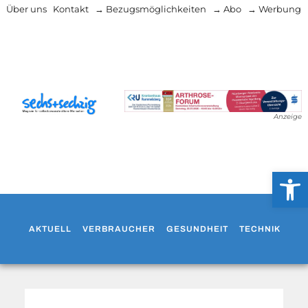
Über uns
Kontakt
→ Bezugsmöglichkeiten
→ Abo
→ Werbung
Anzeige
Werkzeug
AKTUELL
VERBRAUCHER
GESUNDHEIT
TECHNIK
WO