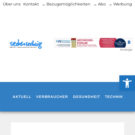
Über uns
Kontakt
→ Bezugsmöglichkeiten
→ Abo
→ Werbung
Anzeige
Werkzeug
AKTUELL
VERBRAUCHER
GESUNDHEIT
TECHNIK
WO