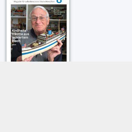
NEUESTE KOMMENTARE:
Rose Göttmann
zu
Das war schick: der Knicks
Andreas Dautermann
zu
Neue Betrugsmasche am
Smartphone
Klaus Peter Dorschu
zu
Neue Betrugsmasche am
Smartphone
Roland Jose
zu
Vorsicht: Betrugsanrufe aus Österreich