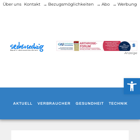
Über uns
Kontakt
→ Bezugsmöglichkeiten
→ Abo
→ Werbung
Anzeige
Werkzeug
AKTUELL
VERBRAUCHER
GESUNDHEIT
TECHNIK
WO