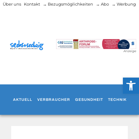
Über uns
Kontakt
→ Bezugsmöglichkeiten
→ Abo
→ Werbung
Anzeige
Werkzeug
AKTUELL
VERBRAUCHER
GESUNDHEIT
TECHNIK
WO