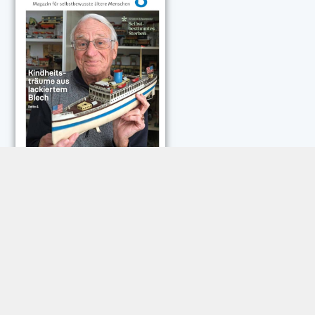
NEUESTE KOMMENTARE:
Rose Göttmann
zu
Das war schick: der Knicks
Andreas Dautermann
zu
Neue Betrugsmasche am
Smartphone
Klaus Peter Dorschu
zu
Neue Betrugsmasche am
Smartphone
Roland Jose
zu
Vorsicht: Betrugsanrufe aus Österreich