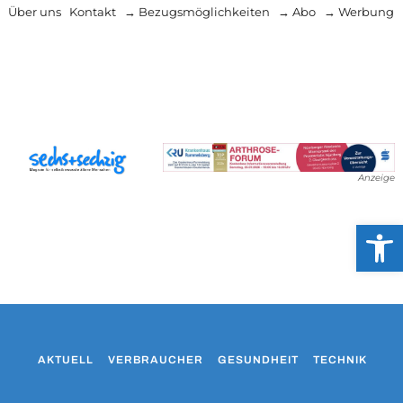
Über uns
Kontakt
→ Bezugsmöglichkeiten
→ Abo
→ Werbung
Anzeige
Werkzeug
AKTUELL
VERBRAUCHER
GESUNDHEIT
TECHNIK
WO