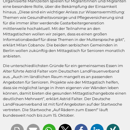
Organisierte Mahlzeiten spielen für Migrantinnen und Migranten
eine besondere Rolle, über die Bekämpfung der Einsamkeit
hinaus. „Diese sind ein wichtiger Anlass zur Wissensvermittlung:
Themen wie Gesundheitsvorsorge und Pflegeversicherung sind
für die immer älter werdende Gastarbeitergeneration
mittlerweile hochaktuell. Mit der Teilnahme an den
Mittagstischen wollen wir zeigen, dass es einen großen
Informationsbedarf für diese Themen in der Muttersprache gibt“,
erklärt Milan Cobanov. Die beiden serbischen Gemeinden in
Berlin wollen zukünftig den Mittagstisch für Senioren monatlich
anbieten.
Die unterschiedlichsten Gründe für ein gemeinsames Essen im
Alter führte Astrid Falter vom Deutschen LandFrauenverband
aus. „Auch im ländlichen Raum mangelt es an passenden
Angeboten für Senioren. Projekte wie der Mittagstisch helfen,
dass sie möglichst lange in ihren eigenen vier Wänden leben
können, damit bieten die gesunden Mittagstischangebote einen
deutlichen Mehrwert“, erklärt Astrid Falter. Der Deutsche
LandFrauenverband ist mit fünf Angeboten auf der Startwoche
vertreten. Die Startwoche „Auf Rädern zum Essen!“ läuft
bundesweit noch bis zum 15. Oktober.