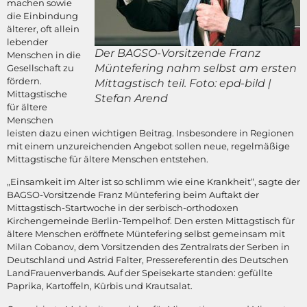
machen sowie
die Einbindung
älterer, oft allein
lebender
Der BAGSO-Vorsitzende Franz
Menschen in die
Müntefering nahm selbst am ersten
Gesellschaft zu
fördern.
Mittagstisch teil. Foto: epd-bild |
Mittagstische
Stefan Arend
für ältere
Menschen
leisten dazu einen wichtigen Beitrag. Insbesondere in Regionen
mit einem unzureichenden Angebot sollen neue, regelmäßige
Mittagstische für ältere Menschen entstehen.
„Einsamkeit im Alter ist so schlimm wie eine Krankheit“, sagte der
BAGSO-Vorsitzende Franz Müntefering beim Auftakt der
Mittagstisch-Startwoche in der serbisch-orthodoxen
Kirchengemeinde Berlin-Tempelhof. Den ersten Mittagstisch für
ältere Menschen eröffnete Müntefering selbst gemeinsam mit
Milan Cobanov, dem Vorsitzenden des Zentralrats der Serben in
Deutschland und Astrid Falter, Pressereferentin des Deutschen
LandFrauenverbands. Auf der Speisekarte standen: gefüllte
Paprika, Kartoffeln, Kürbis und Krautsalat.