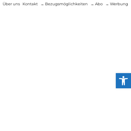
Über uns
Kontakt
→ Bezugsmöglichkeiten
→ Abo
→ Werbung
Werkzeug