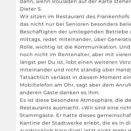
dann, wenn Rouladen auf der Karte stehen
Dieter S.
Wir sitzen im Restaurant des Frankenhofs
das nicht nur bei Senioren besonders beli
Beschäftigten der umliegenden Betriebe u
mittags, redet miteinander, über Generati
Rolle, wichtig ist die Kommunikation. Und
noch nicht im Rentenalter, aber mit viel
längst per Du ist, lobt einen weiteren Vor
miteinander und nicht ständig über Hand
Tatsächlich verlässt in diesem Moment e
Mobiltelefon am Ohr, sagt aber dem Anrufer
anderen Gäste danken es ihm.
Es ist diese besondere Atmosphäre, die 
Restaurants ausmacht. »Wir sind eine rich
Stammgäste. Er hatte dieses gemeinschaf
Kantine der Stadtwerke erlebt, die es in di
ausdrücklich hinzufügt) jetzt nicht mehr g