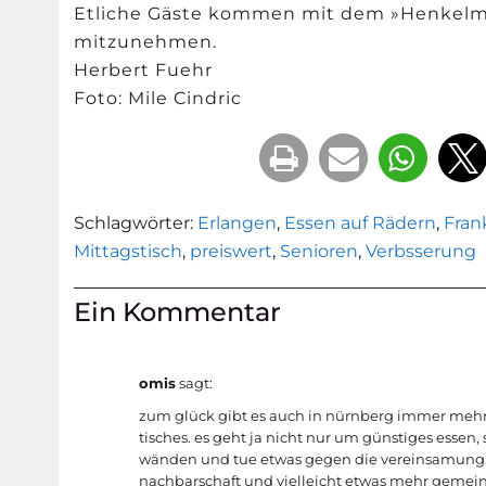
Etliche Gäste kommen mit dem »Henkelma
mitzunehmen.
Herbert Fuehr
Foto: Mile Cindric
Schlagwörter:
Erlangen
,
Essen auf Rädern
,
Fran
Mittagstisch
,
preiswert
,
Senioren
,
Verbsserung
Ein Kommentar
omis
sagt:
zum glück gibt es auch in nürnberg immer mehr s
tisches. es geht ja nicht nur um günstiges esse
wänden und tue etwas gegen die vereinsamung. 
nachbarschaft und vielleicht etwas mehr gem