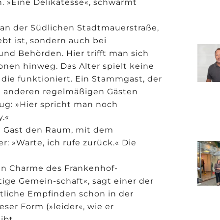
. »Eine Delikatesse«, schwärmt
 an der Südlichen Stadtmauerstraße,
ebt ist, sondern auch bei
nd Behörden. Hier trifft man sich
onen hinweg. Das Alter spielt keine
 die funktioniert. Ein Stammgast, der
en anderen regelmäßigen Gästen
zug: »Hier spricht man noch
y.«
in Gast den Raum, mit dem
: »Warte, ich rufe zurück.« Die
den Charme des Frankenhof-
tige Gemein-schaft«, sagt einer der
tliche Empfinden schon in der
eser Form (»leider«, wie er
ibt.