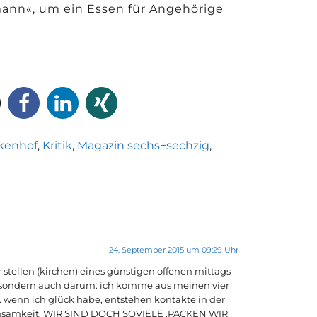
nn«, um ein Essen für Angehörige
kenhof
,
Kritik
,
Magazin sechs+sechzig
,
24. September 2015 um 09:29 Uhr
tellen (kirchen) eines günstigen offenen mittags-
n, sondern auch darum: ich komme aus meinen vier
wenn ich glück habe, entstehen kontakte in der
einsamkeit. WIR SIND DOCH SOVIELE ,PACKEN WIR