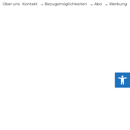
Über uns
Kontakt
→ Bezugsmöglichkeiten
→ Abo
→ Werbung
Werkzeug