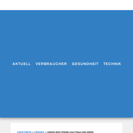
AKTUELL
VERBRAUCHER
GESUNDHEIT
TECHNIK
WO
STARTSEITE
»
FREIZEIT
»
HEIDIS WELTREISE HAUTNAH ERLEBEN