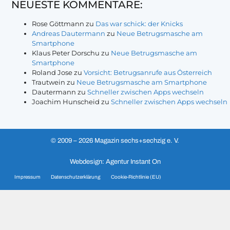
NEUESTE KOMMENTARE:
Rose Göttmann
zu
Das war schick: der Knicks
Andreas Dautermann
zu
Neue Betrugsmasche am
Smartphone
Klaus Peter Dorschu
zu
Neue Betrugsmasche am
Smartphone
Roland Jose
zu
Vorsicht: Betrugsanrufe aus Österreich
Trautwein
zu
Neue Betrugsmasche am Smartphone
Dautermann
zu
Schneller zwischen Apps wechseln
Joachim Hunscheid
zu
Schneller zwischen Apps wechseln
© 2009 – 2026 Magazin sechs+sechzig e. V.
Webdesign: Agentur Instant On
Impressum
Datenschutzerklärung
Cookie-Richtlinie (EU)