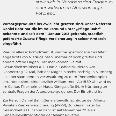
stellt sich in Nürnberg den Fragen zu
einer wirksamen Altersvorsorge.
Foto: epd
Vorsorgeprodukte ins Zwielicht geraten sind. Unser Referent
Daniel Bahr hat die im Volksmund unter „Pflege-Bahr“
bekannte und seit dem 1. Januar 2013 geltende, staatlich
geförderte Zusatz-Pflege-Versicherung in seiner Amtszeit
eingeführt.
Warum alles so kompliziert ist, welche Sparmodelle fürs Alter
angesichts von Niedrigzinsen überhaupt noch greifen und
andere offene Fragen: Darüber können Sie mit
Gesundheitsminister a. D. Daniel Bahr diskutieren. Am
Donnerstag, 12. Mai, lädt das Magazin sechs+sechzig in Nürnberg
zu einer spannenden Veranstaltung zu dem Themenkomplex
ein. Interessierte sind herzlich willkommen. Ab 18.30 Uhr wird es
im Caritas-Pirckheimer-Haus, Königstraße 64, in Nürnberg um
zentrale Fragen der Altersvorsorge gehen. Der Eintritt ist frei.
Zur Person Daniel Bahr: Generalbevollmächtigter der Allianz
Privaten Krankenversicherung (APKV), Bundesminister für
Gesundheit a.D. Daniel Bahr ist seit November 2014 als
Generalbevollmächtigter der Allianz Privaten