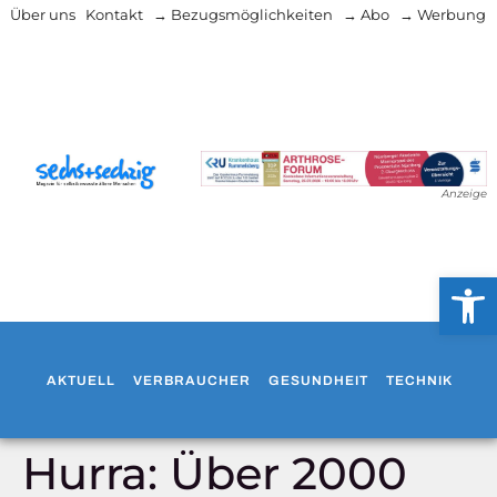
Über uns
Kontakt
→ Bezugsmöglichkeiten
→ Abo
→ Werbung
Anzeige
Werkzeug
AKTUELL
VERBRAUCHER
GESUNDHEIT
TECHNIK
WO
Hurra: Über 2000