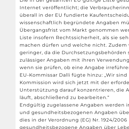
Die in der gesamten EU gültige Liste ge
Internet veröffentlicht; die Verbraucher
überall in der EU fundierte Kaufentschei
wissenschaftlich begründete Angaben mü
Übergangsfrist vom Markt genommen werde
Liste insofern Rechtssicherheit, als sie 
machen dürfen und welche nicht. Zudem 
geringer, da die Durchsetzungsbehörden si
zulässiger Angaben mit ihren Verwendun
wenn sie prüfen, ob eine Angabe irreführen
EU-Kommissar Dalli fügte hinzu: „Wir sind 
Kommission wird sich jetzt mit der erford
Unterstützung darauf konzentrieren, die 
läuft, abschließend zu bearbeiten.“
Endgültig zugelassene Angaben werden in
und gesundheitsbezogenen Angaben übe
dies in der Verordnung (EG) Nr. 1924/200
gesundheitsbezogene Angaben über Leben