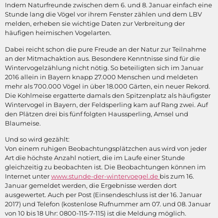
Indem Naturfreunde zwischen dem 6. und 8. Januar einfach eine
Stunde lang die Vögel vor ihrem Fenster zählen und dem LBV
melden, erheben sie wichtige Daten zur Verbreitung der
häufigen heimischen Vogelarten.
Dabei reicht schon die pure Freude an der Natur zur Teilnahme
an der Mitmachaktion aus. Besondere Kenntnisse sind für die
Wintervogelzählung nicht nötig. So beteiligten sich im Januar
2016 allein in Bayern knapp 27.000 Menschen und meldeten
mehr als 700.000 Vögel in über 18.000 Gärten, ein neuer Rekord.
Die Kohlmeise ergatterte damals den Spitzenplatz als häufigster
Wintervogel in Bayern, der Feldsperling kam auf Rang zwei. Auf
den Plätzen drei bis fünf folgten Haussperling, Amsel und
Blaumeise.
Und so wird gezählt:
Von einem ruhigen Beobachtungsplätzchen aus wird von jeder
Art die höchste Anzahl notiert, die im Laufe einer Stunde
gleichzeitig zu beobachten ist. Die Beobachtungen können im
Internet unter
www.stunde-der-wintervoegel.de
bis zum 16.
Januar gemeldet werden, die Ergebnisse werden dort
ausgewertet. Auch per Post (Einsendeschluss ist der 16. Januar
2017) und Telefon (kostenlose Rufnummer am 07. und 08. Januar
von 10 bis 18 Uhr: 0800-115-7-115) ist die Meldung möglich.