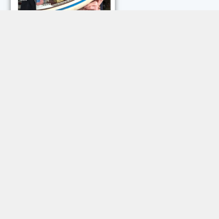
NEUESTE KOMMENTARE:
Rose Göttmann
zu
Das war schick: der Knicks
Andreas Dautermann
zu
Neue Betrugsmasche am
Smartphone
Klaus Peter Dorschu
zu
Neue Betrugsmasche am
Smartphone
Roland Jose
zu
Vorsicht: Betrugsanrufe aus Österreich
Trautwein
zu
Neue Betrugsmasche am Smartphone
Dautermann
zu
Schneller zwischen Apps wechseln
Joachim Hunscheid
zu
Schneller zwischen Apps wechseln
© 2009 – 2026 Magazin sechs+sechzig e. V.