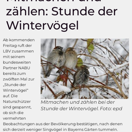
zählen: Stunde der
Wintervögel
Ab kommenden
Freitag ruft der
LBV zusammen
mit seinem
bundesweiten
Partner NABU
bereits zum
zwölften Mal zur
„Stunde der
Wintervögel“
auf. Die
Naturschützer
Mitmachen und zählen bei der
sind gespannt,
Stunde der Wintervögel. Foto: epd
ob sich die
vermehrten
Beobachtungen aus der Bevölkerung bestätigen, nach denen
sich derzeit weniger Singvögel in Bayerns Gärten tummeln.