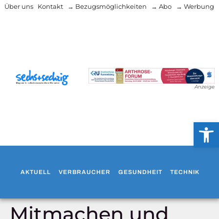
Über uns
Kontakt
→ Bezugsmöglichkeiten
→ Abo
→ Werbung
Anzeige
Werkzeug
AKTUELL
VERBRAUCHER
GESUNDHEIT
TECHNIK
WO
Mitmachen und