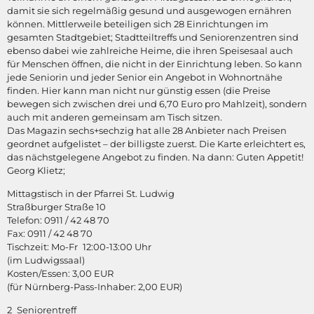
damit sie sich regelmäßig gesund und ausgewogen ernähren
können. Mittlerweile beteiligen sich 28 Einrichtungen im
gesamten Stadtgebiet; Stadtteiltreffs und Seniorenzentren sind
ebenso dabei wie zahlreiche Heime, die ihren Speisesaal auch
für Menschen öffnen, die nicht in der Einrichtung leben. So kann
jede Seniorin und jeder Senior ein Angebot in Wohnortnähe
finden. Hier kann man nicht nur günstig essen (die Preise
bewegen sich zwischen drei und 6,70 Euro pro Mahlzeit), sondern
auch mit anderen gemeinsam am Tisch sitzen.
Das Magazin sechs+sechzig hat alle 28 Anbieter nach Preisen
geordnet aufgelistet – der billigste zuerst. Die Karte erleichtert es,
das nächstgelegene Angebot zu finden. Na dann: Guten Appetit!
Georg Klietz;
Mittagstisch in der Pfarrei St. Ludwig
Straßburger Straße 10
Telefon: 0911 / 42 48 70
Fax: 0911 / 42 48 70
Tischzeit: Mo-Fr 12:00-13:00 Uhr
(im Ludwigssaal)
Kosten/Essen: 3,00 EUR
(für Nürnberg-Pass-Inhaber: 2,00 EUR)
2 Seniorentreff