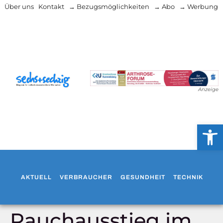
Über uns
Kontakt
→ Bezugsmöglichkeiten
→ Abo
→ Werbung
Anzeige
Werkzeug
AKTUELL
VERBRAUCHER
GESUNDHEIT
TECHNIK
WO
Rauchausstieg im