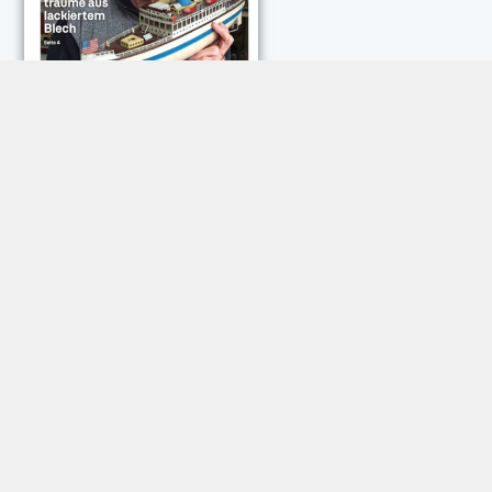
NEUESTE KOMMENTARE:
Rose Göttmann
zu
Das war schick: der Knicks
Andreas Dautermann
zu
Neue Betrugsmasche am
Smartphone
Klaus Peter Dorschu
zu
Neue Betrugsmasche am
Smartphone
Roland Jose
zu
Vorsicht: Betrugsanrufe aus Österreich
Trautwein
zu
Neue Betrugsmasche am Smartphone
Dautermann
zu
Schneller zwischen Apps wechseln
Joachim Hunscheid
zu
Schneller zwischen Apps wechseln