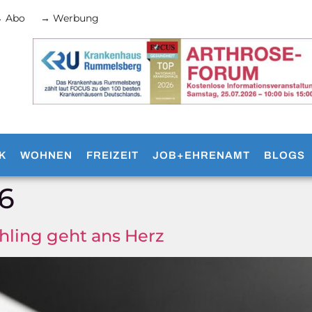
 Abo
→ Werbung
K
WOHNEN
FREIZEIT
JOB+EHRENAMT
BLOGS
26
ühling geht ans Herz