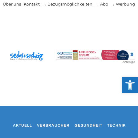
Über uns
Kontakt
→ Bezugsmöglichkeiten
→ Abo
→ Werbung
Anzeige
Werkzeug
AKTUELL
VERBRAUCHER
GESUNDHEIT
TECHNIK
WO