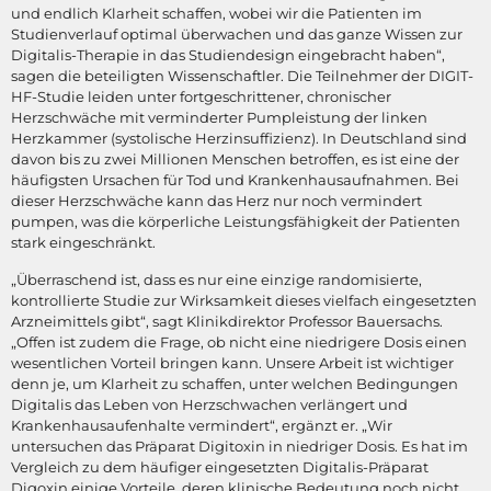
und endlich Klarheit schaffen, wobei wir die Patienten im
Studienverlauf optimal überwachen und das ganze Wissen zur
Digitalis-Therapie in das Studiendesign eingebracht haben“,
sagen die beteiligten Wissenschaftler. Die Teilnehmer der DIGIT-
HF-Studie leiden unter fortgeschrittener, chronischer
Herzschwäche mit verminderter Pumpleistung der linken
Herzkammer (systolische Herzinsuffizienz). In Deutschland sind
davon bis zu zwei Millionen Menschen betroffen, es ist eine der
häufigsten Ursachen für Tod und Krankenhausaufnahmen. Bei
dieser Herzschwäche kann das Herz nur noch vermindert
pumpen, was die körperliche Leistungsfähigkeit der Patienten
stark eingeschränkt.
„Überraschend ist, dass es nur eine einzige randomisierte,
kontrollierte Studie zur Wirksamkeit dieses vielfach eingesetzten
Arzneimittels gibt“, sagt Klinikdirektor Professor Bauersachs.
„Offen ist zudem die Frage, ob nicht eine niedrigere Dosis einen
wesentlichen Vorteil bringen kann. Unsere Arbeit ist wichtiger
denn je, um Klarheit zu schaffen, unter welchen Bedingungen
Digitalis das Leben von Herzschwachen verlängert und
Krankenhausaufenhalte vermindert“, ergänzt er. „Wir
untersuchen das Präparat Digitoxin in niedriger Dosis. Es hat im
Vergleich zu dem häufiger eingesetzten Digitalis-Präparat
Digoxin einige Vorteile, deren klinische Bedeutung noch nicht