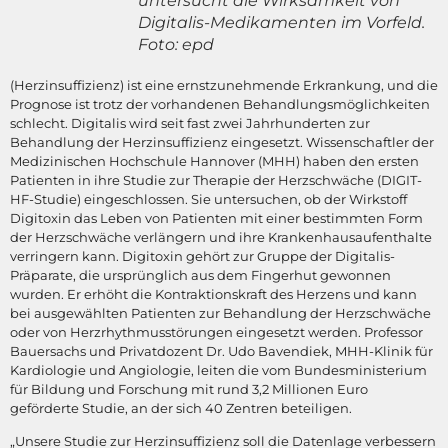
untersucht die Wirksamkeit von
Digitalis-Medikamenten im Vorfeld.
Foto: epd
(Herzinsuffizienz) ist eine ernstzunehmende Erkrankung, und die
Prognose ist trotz der vorhandenen Behandlungsmöglichkeiten
schlecht. Digitalis wird seit fast zwei Jahrhunderten zur
Behandlung der Herzinsuffizienz eingesetzt. Wissenschaftler der
Medizinischen Hochschule Hannover (MHH) haben den ersten
Patienten in ihre Studie zur Therapie der Herzschwäche (DIGIT-
HF-Studie) eingeschlossen. Sie untersuchen, ob der Wirkstoff
Digitoxin das Leben von Patienten mit einer bestimmten Form
der Herzschwäche verlängern und ihre Krankenhausaufenthalte
verringern kann. Digitoxin gehört zur Gruppe der Digitalis-
Präparate, die ursprünglich aus dem Fingerhut gewonnen
wurden. Er erhöht die Kontraktionskraft des Herzens und kann
bei ausgewählten Patienten zur Behandlung der Herzschwäche
oder von Herzrhythmusstörungen eingesetzt werden. Professor
Bauersachs und Privatdozent Dr. Udo Bavendiek, MHH-Klinik für
Kardiologie und Angiologie, leiten die vom Bundesministerium
für Bildung und Forschung mit rund 3,2 Millionen Euro
geförderte Studie, an der sich 40 Zentren beteiligen.
„Unsere Studie zur Herzinsuffizienz soll die Datenlage verbessern