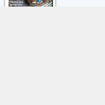
NEUESTE KOMMENTARE:
Rose Göttmann
zu
Das war schick: der Knicks
Andreas Dautermann
zu
Neue Betrugsmasche am
Smartphone
Klaus Peter Dorschu
zu
Neue Betrugsmasche am
Smartphone
Roland Jose
zu
Vorsicht: Betrugsanrufe aus Österreich
Trautwein
zu
Neue Betrugsmasche am Smartphone
Dautermann
zu
Schneller zwischen Apps wechseln
Joachim Hunscheid
zu
Schneller zwischen Apps wechseln