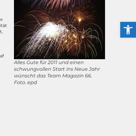
hr
Werkzeug
ität
t,
af
Alles Gute für 2011 und einen
schwungvollen Start ins Neue Jahr
wünscht das Team Magazin 66.
Foto. epd