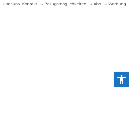
Über uns
Kontakt
→ Bezugsmöglichkeiten
→ Abo
→ Werbung
Werkzeug