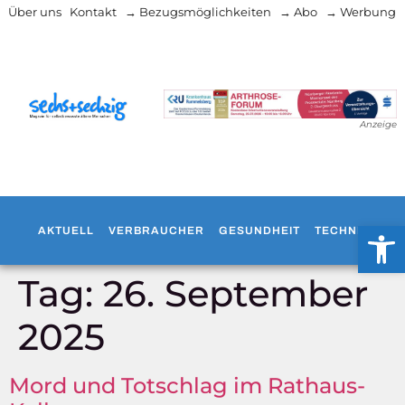
Über uns
Kontakt
→ Bezugsmöglichkeiten
→ Abo
→ Werbung
Anzeige
Werkzeug
AKTUELL
VERBRAUCHER
GESUNDHEIT
TECHNIK
WO
Tag:
26. September
2025
Mord und Totschlag im Rathaus-