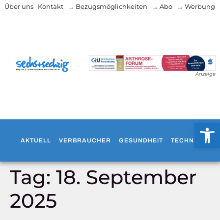
Über uns
Kontakt
→ Bezugsmöglichkeiten
→ Abo
→ Werbung
Anzeige
Werkzeug
AKTUELL
VERBRAUCHER
GESUNDHEIT
TECHNIK
WO
Tag:
18. September
2025