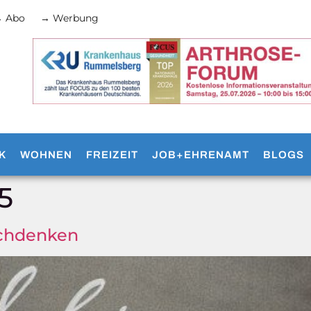
 Abo
→ Werbung
K
WOHNEN
FREIZEIT
JOB+EHRENAMT
BLOGS
5
chdenken